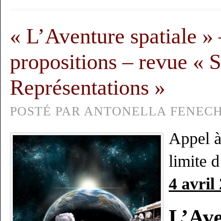
« L’Aventure spatiale » 
propositions – revue « 
Représentations »
POSTÉ PAR ANTONELLA FENECH, 
Appel à
limite 
4 avril
L’Ave