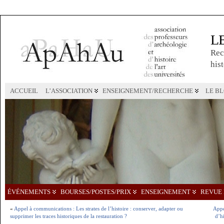
L
Rec
hist
ACCUEIL
L’ASSOCIATION
ENSEIGNEMENT/RECHERCHE
LE B
ÉVÉNEMENTS
BOURSES/POSTES/PRIX
ENSEIGNEMENT
REVUE 
«
Appel à communications : Les strates de l’histoire : conserver, adapter ou
Appe
supprimer les traces historiques de la restauration ?
d’hi