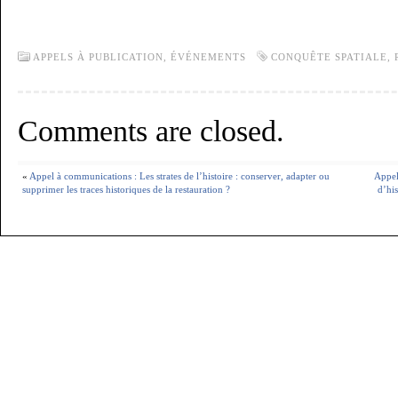
APPELS À PUBLICATION,
ÉVÉNEMENTS
CONQUÊTE SPATIALE
,
Comments are closed.
«
Appel à communications : Les strates de l’histoire : conserver, adapter ou
Appel
supprimer les traces historiques de la restauration ?
d’his