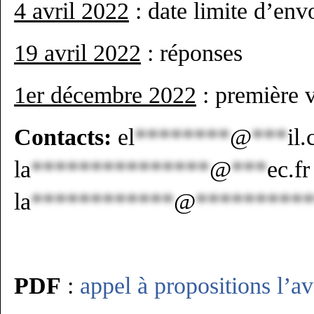
4 avril 2022
: date limite d’env
19 avril 2022
: réponses
1
er
décembre 2022
: première v
Contacts:
el
********
@
***
il
la
***************
@
***
ec.fr
la
************
@
*********
PDF
:
appel à propositions l’a