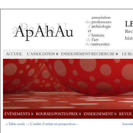
L
Rec
hist
ACCUEIL
L’ASSOCIATION
ENSEIGNEMENT/RECHERCHE
LE B
ÉVÉNEMENTS
BOURSES/POSTES/PRIX
ENSEIGNEMENT
REVUE 
«
Table ronde : « L’atelier d’artiste en perspectives »
Journée