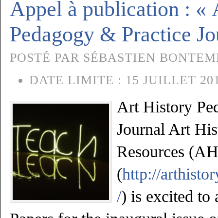
Appel à publication : « 
Pedagogy & Practice Jo
POSTÉ PAR SÉBASTIEN BONTEMPS
DATE LIMITE :
15 JUILLET 20
Art History Pe
Journal Art Hi
Resources (A
(
http://arthist
/
) is excited to