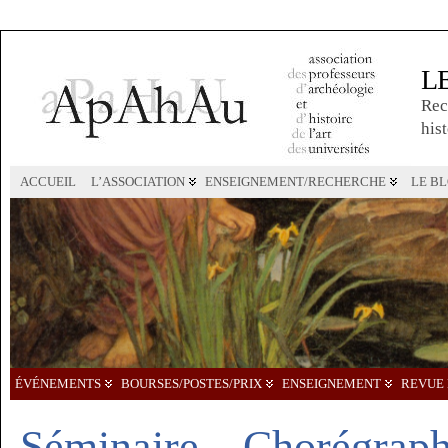
L
Rec
hist
ACCUEIL
L’ASSOCIATION
ENSEIGNEMENT/RECHERCHE
LE B
ÉVÉNEMENTS
BOURSES/POSTES/PRIX
ENSEIGNEMENT
REVUE 
Séminaire – Chorégraphi