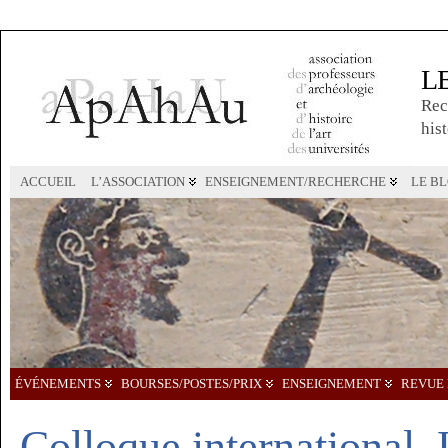
L
Rec
hist
ACCUEIL
L’ASSOCIATION
ENSEIGNEMENT/RECHERCHE
LE B
ÉVÉNEMENTS
BOURSES/POSTES/PRIX
ENSEIGNEMENT
REVUE 
Colloque international,