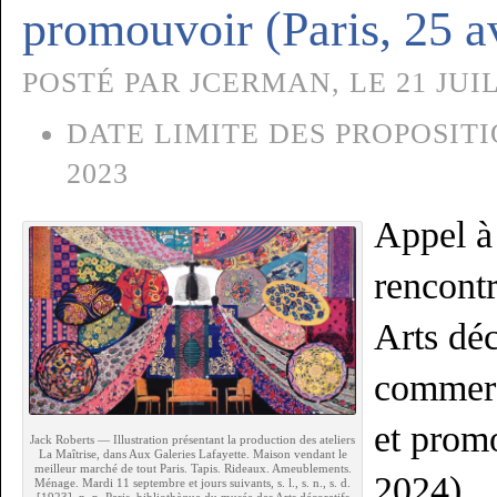
promouvoir (Paris, 25 a
POSTÉ PAR JCERMAN, LE 21 JUIL
DATE LIMITE DES PROPOSITI
2023
Appel à
rencontr
Arts déc
commerc
et promo
Jack Roberts — Illustration présentant la production des ateliers
La Maîtrise, dans Aux Galeries Lafayette. Maison vendant le
meilleur marché de tout Paris. Tapis. Rideaux. Ameublements.
2024)
Ménage. Mardi 11 septembre et jours suivants, s. l., s. n., s. d.