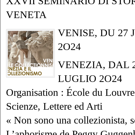
XXVII SEMINARIO DI STO
VENETA
VENISE, DU 27 
2O24
VENEZIA, DAL 
LUGLIO 2O24
Organisation : École du Louvre 
Scienze, Lettere ed Arti
« Non sono una collezionista, 
L’aphorisme de Peggy Guggenh